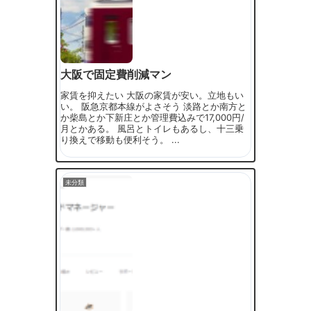
大阪で固定費削減マン
家賃を抑えたい 大阪の家賃が安い。立地もい
い。 阪急京都本線がよさそう 淡路とか南方と
か柴島とか下新庄とか管理費込みで17,000円/
月とかある。 風呂とトイレもあるし、十三乗
り換えで移動も便利そう。 ...
未分類