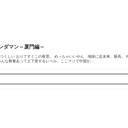
ンダマン～厦門編～
つくしい おりてすぐこの夜景。 めっちゃいいやん 地味に近未来。最高。
みんな教養あって土下座するレベル。ここマジで中国か...