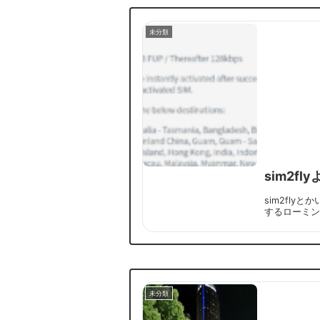
未分類
sim2f
sim2fly
するローミング
未分類