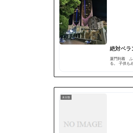
絶対ベラ
厦門到着 ふ
る。 子供も
未分類