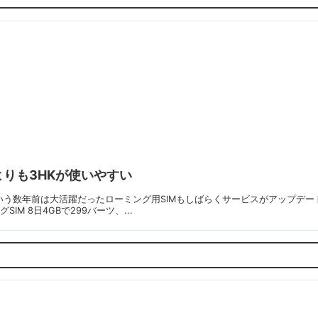
lyよりも3HKが使いやすい
とかいう数年前は大活躍だったローミング用SIMもしばらくサービスがアップデートされ
SIM 8日4GBで299バーツ、...